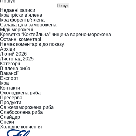
Пошук
Пошук
Недавні записи
Ікра тріски в’ялена
Ікра форелі в’ялена
Салака ціла заморожена
Мідії морожені
Креветка “Коктейльна” чищена варено-морожена
Останні коментарі
Немає коментарів до показу.
Архіви
Лютий 2026
Листопад 2025
Категорії
В’ялена риба
Вакансії
Експорт
Ікра
Контакти
Охолоджена риба
Пресерва
Продукти
Свіжезаморожена риба
Слабосолена риба
Слайдер
Снеки
Холодне копчення