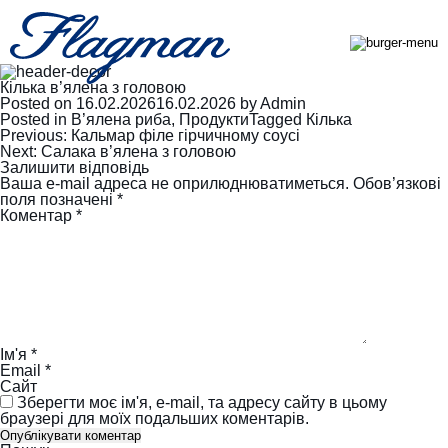
Кілька в’ялена з головою
Posted on
16.02.2026
16.02.2026
by
Admin
Posted in
В’ялена риба
,
Продукти
Tagged
Кілька
Навігація
Previous:
Кальмар філе гірчичному соусі
записів
Next:
Салака в’ялена з головою
Залишити відповідь
Ваша e-mail адреса не оприлюднюватиметься.
Обов’язкові
поля позначені
*
Коментар
*
Ім'я
*
Email
*
Сайт
Зберегти моє ім'я, e-mail, та адресу сайту в цьому
браузері для моїх подальших коментарів.