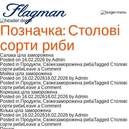
Позначка:
Столові
сорти риби
Салака ціла заморожена
Posted on
16.02.2026
by
Admin
Posted in
Продукти
,
Свіжезаморожена риба
Tagged
Столові
on
сорти риби
Leave a Comment
Салака
Мойва ціла заморожена
ціла
Posted on
16.02.2026
16.02.2026
by
Admin
заморожена
Posted in
Продукти
,
Свіжезаморожена риба
Tagged
Столові
on
сорти риби
Leave a Comment
Мойва
Корюшка ціла заморожена
ціла
Posted on
16.02.2026
16.02.2026
by
Admin
заморожена
Posted in
Продукти
,
Свіжезаморожена риба
Tagged
Столові
on
сорти риби
Leave a Comment
Корюшка
Кілька ціла заморожена
ціла
Posted on
16.02.2026
16.02.2026
by
Admin
заморожена
Posted in
Продукти
,
Свіжезаморожена риба
Tagged
Столові
on
сорти риби
Leave a Comment
Кілька
Пошук