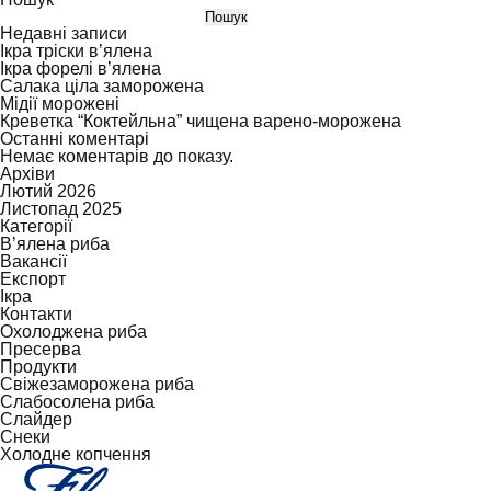
ціла
Пошук
Недавні записи
заморожена
Ікра тріски в’ялена
Ікра форелі в’ялена
Салака ціла заморожена
Мідії морожені
Креветка “Коктейльна” чищена варено-морожена
Останні коментарі
Немає коментарів до показу.
Архіви
Лютий 2026
Листопад 2025
Категорії
В’ялена риба
Вакансії
Експорт
Ікра
Контакти
Охолоджена риба
Пресерва
Продукти
Свіжезаморожена риба
Слабосолена риба
Слайдер
Снеки
Холодне копчення